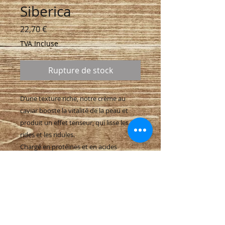
Siberica
Prix
22,70 €
TVA Incluse
Rupture de stock
D’une texture riche, notre crème au
caviar booste la vitalité de la peau et
produit un effet tenseur, qui lisse les
rides et les ridules.
Chargé en protéines et en acides
aminés, notre extrait de caviar de
Sibérie stimule la production naturelle
de collagène et augmente la capacité de
la peau à lutter contre la fatigue. La
rhodiola rosea sauvage de Sibérie, ou
orpin rose, hautement concentrée en