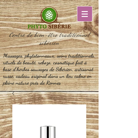
Centre de bien-être traditionnel
sibérien
Massages, phytotonneaux, soins traditionnels,
rituels de beauté, rebozo, cosmétique fait à
base d'herbes sauvages de Sibérien, artisanat
russe, cadeau original dans un lieu calme en
pleine nature près de Rennes