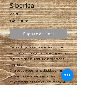
Siberica
Prix
22,70 €
TVA Incluse
Rupture de stock
Cette crème de texture légère pour le
soin délicat du regard cible les signes de
l’âge tout en assurant une hydratation
24h sur 24h.
Chargé de protéines et d’acides aminés,
l’extrait de caviar de Sibérie lisse
efficacement les rides et lutte contre la
perte de fermeté en augmentant la
densité de collagène. Le complexe
Omega-6 nourrit la peau et prévient la
déshydratation et le dessèchement.