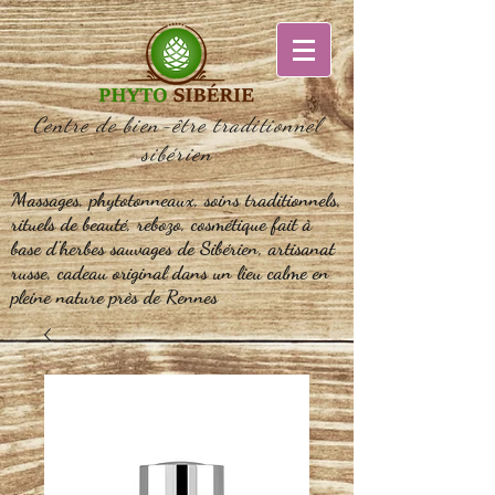
Centre de bien-être traditionnel
sibérien
Massages, phytotonneaux, soins traditionnels,
rituels de beauté, rebozo, cosmétique fait à
base d'herbes sauvages de Sibérien, artisanat
russe, cadeau original dans un lieu calme en
pleine nature près de Rennes