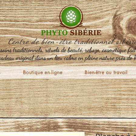
Centre de bien-être traditionnel sibéri
oins traditionnels, rituels de beauté, rebozo, cosmétique fai
 cadeau original dans un lieu calme en pleine nature près de
s
Boutique en-ligne
Bien-être au travail