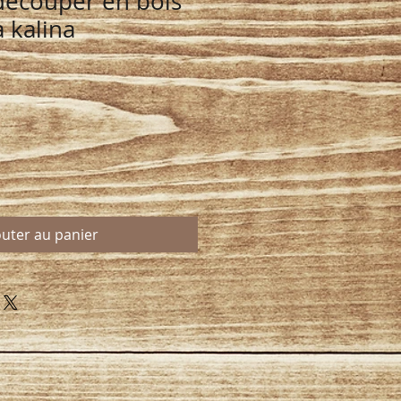
découper en bois
 kalina
outer au panier