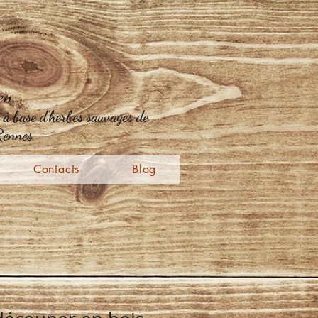
en
t à base d'herbes sauvages de
 Rennes
Contacts
Blog