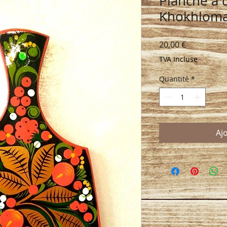
Planche à 
Khokhloma
Prix
20,00 €
TVA Incluse
Quantité
*
Aj