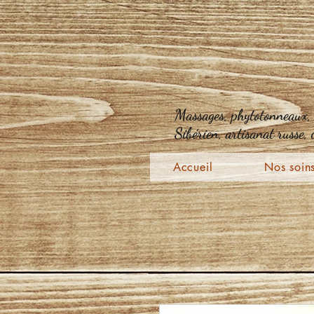
Massages, phytotonneaux, s
Sibérien, artisanat russe,
Accueil
Nos soin