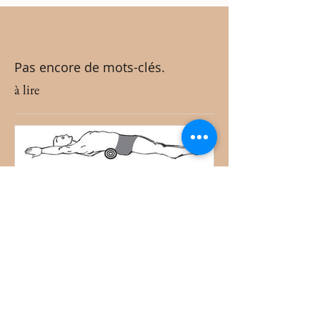
Pas encore de mots-clés.
à lire
Gymnastique de 5 min
MATRIOCHKA
pour un dos droit