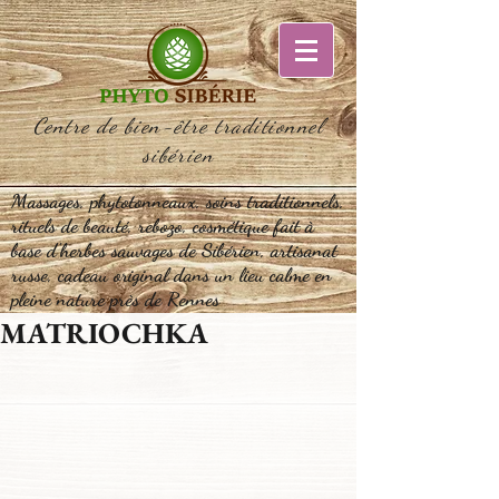
Centre de bien-être traditionnel
sibérien
Massages, phytotonneaux, soins traditionnels,
rituels de beauté, rebozo, cosmétique fait à
base d'herbes sauvages de Sibérien, artisanat
russe, cadeau original dans un lieu calme en
pleine nature près de Rennes
MATRIOCHKA